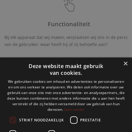
Functionaliteit
Bij elk apparaat dat wij maken, verplaatsen wij ons in de persoo
van de gebruiker: waar heeft hij of zij behoefte aan?
×
Deze website maakt gebruik
van cookies.
We gebruiken cookies om inhoud en advertenties te personaliseren
en om ons verkeer te analyseren. We delen ook informatie over uw
Geschiedenis
gebruik van onze site met onze advertentie- en analysepartners, die
deze kunnen combineren met andere informatie die u aan hen heeft
verstrekt of die zij hebben verzameld door uw gebruik van hun
Twee families bepalen al meer dan 100 jaar het beeld van de
diensten.
Lees verder
onderneming: de families Miele en Zinkann. Met elf
medewerkers, vier draaibanken en een boormachine richtten de
STRIKT NOODZAKELIJK
PRESTATIE
technicus Carl Miele en de zakenman Reinhard Zinkann in 1899