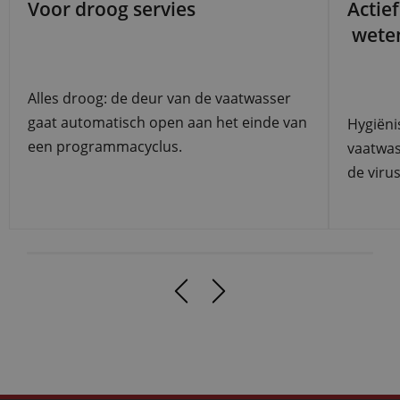
Voor droog servies
Actie
weten
Alles droog: de deur van de vaatwasser
gaat automatisch open aan het einde van
Hygiëni
een programmacyclus.
vaatwas
de viru